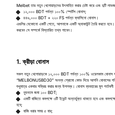
Melbet তার নতুন খেলোয়াড়দের উৎসাহিত করার চেষ্টা করে এবং দুটি লা
১২,০০০ BDT পর্যন্ত ১০০% স্পোর্টস বোনাস;
৪৪৬,০০০ BDT + ২২০ FS পর্যন্ত ক্যাসিনো বোনাস।
এগুলির যেকোনো একটি পেতে, আপনাকে একটি অ্যাকাউন্ট তৈরি করতে হবে। আ
করবেন সে সম্পর্কে বিস্তারিত তথ্য পাবেন।
1. ক্রীড়া বোনাস
সকল নতুন খেলোয়াড়কে ১২,০০০ BDT পর্যন্ত ১০০% ওয়েলকাম বোনাস সক্র
“MELBONUSBD30” অনন্য প্রোমো কোড দিয়ে আপনি বোনাসের পরিমা
শুধুমাত্র একবার সক্রিয় করার জন্য উপলব্ধ। বোনাস ব্যবহারের মূল শর্তাবল
ন্যূনতম জমা ১০০ BDT;
একটি বাজিতে কমপক্ষে ৩টি ইভেন্ট অন্তর্ভুক্ত থাকতে হবে এবং কমপক্ষ
হবে;
বাজি ধরার সময় ৫ বার;