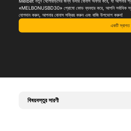
Melbet নতুন খেলোয়াড়দের জন্য উদার বোনাস অফার করে, যা আপনার প্রথ
«MELBONUSBD30» প্রোমো কোড ব্যবহার করে, আপনি সর্বাধিক স্ব
যোগদান করুন, আপনার বোনাস সক্রিয় করুন এবং বাজি উপভোগ করুন!
একটি স্বাগত
বিষয়বস্তুর সারণী