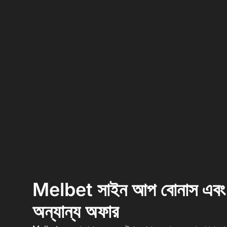
Melbet
বোনাস
Melbet সাইন আপ বোনাস এবং বা
অন্যান্য অফার